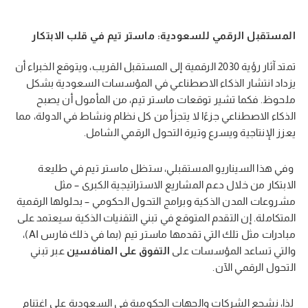
المستقبل الرقمي للسعودية: ماستر تيم في قلب الابتكار
تمتد آثار رؤية 2030 الرقمية إلى المستقبل القريب، ويتوقع الخبراء أن
يزداد انتشار الذكاء الاصطناعي في المؤسسات السعودية بشكل
ملحوظ. فكما تشير توقعات ماستر تيم، من المأمول أن يصبح
الذكاء الاصطناعي جزءًا لا يتجزأ من كل نظام ونشاط في الدولة، مما
يعزز الإنتاجية ويسرع وتيرة التحول الرقمي الشامل.
وفي هذا السيناريو المستقبلي، ستظل ماستر تيم في طليعة
الابتكار من خلال دعم المشاريع الاستراتيجية الكبرى – مثل
مشروعات المدن الذكية وبرامج التحول الحكومي – بحلولها الرقمية
المتكاملة. إن التقدم المتوقع في تبني التقنيات الذكية سيعتمد على
مبادرات مثل تلك التي تقدمها ماستر تيم (بما في ذلك فارس AI)،
والتي تساعد المؤسسات على
التفوق على المنافسين
عبر تبني
التحول الرقمي الآن.
لذا، نشجع الشركات والجهات الحكومية في السعودية على اغتنام