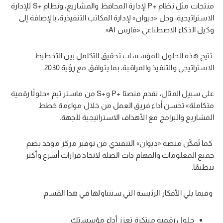
منتجات مثل نظام +P لإدارة المحافظ والمشاريع، ونظام +S للإدارة
الاستراتيجية، وحل «ديوان» لإدارة المكاتب التنفيذية، بالإضافة إلى
وكيل الذكاء الاصطناعي «فارس AI».
تتيح هذه الحلول للمؤسسات تحقيق التكامل بين التخطيط
الاستراتيجي والتنفيذ والمراقبة، بما يتوافق مع رؤية 2030.
على سبيل المثال، تقدم منصتا +P و+S من ماستر تيم «حلولًا رقمية
متكاملة» تحسن أداء فريق العمل من خلال مواءمة خطط
المشاريع والبرامج مع الأهداف الاستراتيجية للجهة.
كما تُمكّن منصة «ديوان» التنفيذي من توفير مركز موحد يضم
جميع المعلومات والمهام ذات الصلة لاتخاذ قرارات أسرع وأكثر
تنظيمًا.
وفيما يلي الأفكار الرئيسة التي سنتناولها في هذا القسم:
حلول رقمية مبتكرة تعزز أداء مؤسستك