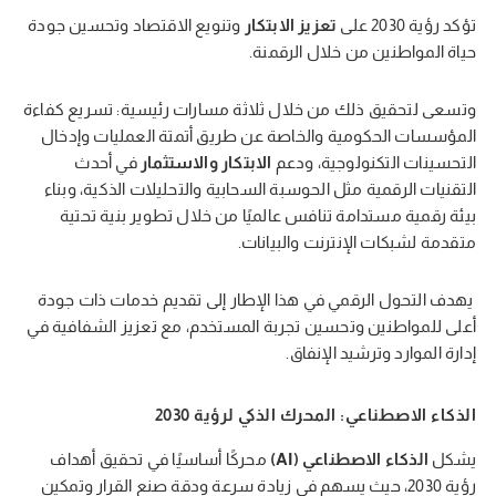
تؤكد رؤية 2030 على
تعزيز الابتكار
وتنويع الاقتصاد وتحسين جودة
حياة المواطنين من خلال الرقمنة.
وتسعى لتحقيق ذلك من خلال ثلاثة مسارات رئيسية: تسريع كفاءة
المؤسسات الحكومية والخاصة عن طريق أتمتة العمليات وإدخال
التحسينات التكنولوجية، ودعم
الابتكار والاستثمار
في أحدث
التقنيات الرقمية مثل الحوسبة السحابية والتحليلات الذكية، وبناء
بيئة رقمية مستدامة تنافس عالميًا من خلال تطوير بنية تحتية
متقدمة لشبكات الإنترنت والبيانات.
يهدف التحول الرقمي في هذا الإطار إلى تقديم خدمات ذات جودة
أعلى للمواطنين وتحسين تجربة المستخدم، مع تعزيز الشفافية في
إدارة الموارد وترشيد الإنفاق.
الذكاء الاصطناعي: المحرك الذكي لرؤية 2030
يشكل
الذكاء الاصطناعي (AI)
محركًا أساسيًا في تحقيق أهداف
رؤية 2030، حيث يسهم في زيادة سرعة ودقة صنع القرار وتمكين