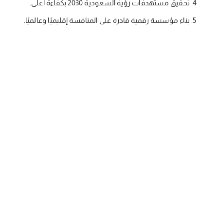
تحقيق مستهدفات رؤية السعودية 2030 بكفاءة أعلى.
بناء مؤسسة رقمية قادرة على المنافسة إقليميًا وعالميًا.
📞 تواصل اليوم مع فريق ماستر تيم واكتشف كيف يمكن لحلول
التحول الرقمي والذكاء الاصطناعي المتقدمة أن تُحدث نقلة
نوعية في أداء مؤسستك.
ابدأ رحلتك نحو مؤسسة أكثر ذكاءً وكفاءةً واستعدادًا
للمستقبل... لأن قادة الغد هم من يتخذون قرار التحول اليوم.
الأسئلة الشائعة:
1- ما هي رؤية السعودية 2030 وما علاقتها بالتحول الرقمي؟
رؤية السعودية 2030 هي برنامج وطني شامل يهدف إلى تنويع
الاقتصاد ورفع كفاءة الخدمات. ترتكز الرؤية على تمكين التحول
الرقمي كأساس رئيس، وذلك ببناء بنية تحتية رقمية قوية وتحسين