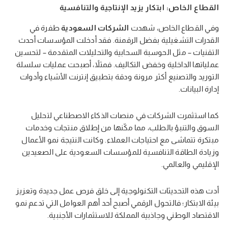
القطاع الخاص: ابتكار يزيد الإنتاجية والتنافسية
وفي القطاع الخاص، شهدت
الشركات السعودية
طفرة في
القدرات التشغيلية بفضل الرقمنة. فقد أدخلت المؤسسات أحدث
التقنيات – مثل الحوسبة السحابية والتحليلات المتقدمة – لتحسين
عملياتها الداخلية وخفض التكاليف. فمثلاً، أصبحت عمليات سلسلة
التوريد والتصنيع أكثر مرونة ودقة بتطبيق إنترنت الأشياء وأدوات
إدارة البيانات.
كما استثمرت الشركات في منصات الذكاء الاصطناعي لتحليل
السوق والتنبؤ بالطلب، مما مكّنها من إطلاق منتجات وخدمات
مبتكرة تتماشى مع احتياجات العملاء. وكانت النتيجة نمو الأعمال
وزيادة الطاقة التنافسية للمؤسسات السعودية على الصعيدين
الإقليمي والعالمي.
أدت هذه التحديثات التكنولوجية إلى خلق فرص عمل جديدة وتعزيز
بيئة الابتكار؛ فالتحول الرقمي أصبح أحد أهم العوامل التي تدعم نمو
الاقتصاد الوطني وجاذبية المملكة للاستثمارات الأجنبية.