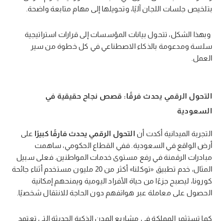
بتلخيص جلسات اللجان آليًا، وتحويلها إلى مهام متابعة واضحة.
وبهذا الشكل، تتحول بيانات المؤسسات إلى قرارات استراتيجية
سلسة ومدعومة بالذكاء الاصطناعي في كل خطوة من سير
العمل.
التحول الرقمي يحدث فرقًا: قصص نجاح حقيقية في
السعودية
التجربة الميدانية أكدت أن
التحول الرقمي يحدث فارقًا كبيرًا
على
أرض الواقع في السعودية. ففي القطاع الحكومي، ساهمت
مبادرات الرقمنة في رفع مستوى خدمات المواطنين. فعلى سبيل
المثال، خدم تطبيق «توكلنا» أكثر من 20 مليون مستخدم أثناء جائحة
كورونا، ليصبح جزءًا من حياة الأفراد اليومية ويمنحهم إمكانية
الحصول على معاملة عبر هواتفهم دون الحاجة للانتقال شخصيًا.
كما تستثمر المملكة في مشاريع المدن الذكية الحديثة التي تعتمد