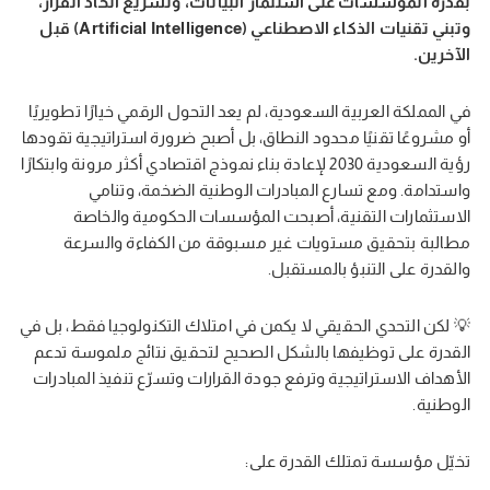
بقدرة المؤسسات على استثمار البيانات، وتسريع اتخاذ القرار،
وتبني تقنيات الذكاء الاصطناعي (Artificial Intelligence) قبل
الآخرين.
في المملكة العربية السعودية، لم يعد التحول الرقمي خيارًا تطويريًا
أو مشروعًا تقنيًا محدود النطاق، بل أصبح ضرورة استراتيجية تقودها
رؤية السعودية 2030 لإعادة بناء نموذج اقتصادي أكثر مرونة وابتكارًا
واستدامة. ومع تسارع المبادرات الوطنية الضخمة، وتنامي
الاستثمارات التقنية، أصبحت المؤسسات الحكومية والخاصة
مطالبة بتحقيق مستويات غير مسبوقة من الكفاءة والسرعة
والقدرة على التنبؤ بالمستقبل.
💡 لكن التحدي الحقيقي لا يكمن في امتلاك التكنولوجيا فقط، بل في
القدرة على توظيفها بالشكل الصحيح لتحقيق نتائج ملموسة تدعم
الأهداف الاستراتيجية وترفع جودة القرارات وتسرّع تنفيذ المبادرات
الوطنية.
تخيّل مؤسسة تمتلك القدرة على: