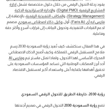
يقود رحلة التحول الرقمي من خلال حلول متخصصة تشمل
إدارة
المشاريع الرقمية (Digital PMO)
، و
الإدارة الاستراتيجية الذكية
(Strategy Management)
، و
المكاتب التنفيذية الرقمية
، بالإضافة إلى
فارس ايه آي (Faris Ai)
، أول
وكيل ذكاء اصطناعي سعودي
مصمم
لدعم القيادات التنفيذية، وتحويل البيانات إلى قرارات أسرع وأكثر دقة
وفاعلية.
في هذا المقال، سنكتشف كيف تُعيد رؤية السعودية 2030 رسم
ملامح المستقبل الرقمي للمملكة، وكيف أصبح الذكاء الاصطناعي
المحرك الأساسي لهذا التحول، ولماذا تمثل ماستر تيم و
فارس AI
أحد أبرز الممكنات الوطنية التي تساعد المؤسسات السعودية على
تحقيق أهدافها بكفاءة أعلى واستعداد أكبر لمستقبل الاقتصاد
الرقمي.
رؤية 2030: خارطة الطريق للتحول الرقمي السعودي
تضع
رؤية السعودية 2030
التحول الرقمي في صميم أجندتها