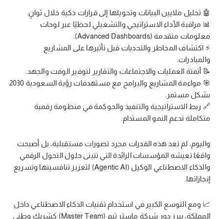
🤖 تحليل ملايين البيانات وتحويلها إلى قرارات ذكية خلال ثوانٍ.
📊 مراقبة الأداء الاستراتيجي والتشغيلي لحظيًا عبر لوحات
معلومات متقدمة (Advanced Dashboards).
⚡ اكتشاف المخاطر والتحديات قبل تأثيرها على المشاريع
والمبادرات.
📝 أتمتة العمليات والاجتماعات والتقارير لتوفير الوقت والجهد.
🎯 مواءمة المشاريع والبرامج مع مستهدفات رؤية السعودية 2030
بشكل مستمر.
🔗 ربط الاستراتيجية والتنفيذ والحوكمة في منظومة رقمية
متكاملة تدعم النمو المستدام.
واليوم، لم تعد هذه القدرات مجرد تصورات مستقبلية، بل أصبحت
واقعًا تعيشه المؤسسات الرائدة التي تتبنى حلول التحول الرقمي
والذكاء الاصطناعي الوكيل (Agentic AI) لتعزيز تنافسيتها وتسريع
إنجازاتها.
📈 ومع التوسع الكبير في استخدام تقنيات الذكاء الاصطناعي داخل
المملكة، يبرز دور
شركة ماستر تيم (Master Team) كشريك وطني