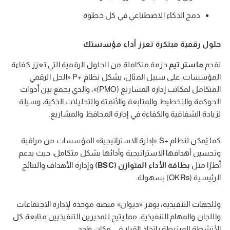
دمج الذكاء الاصطناعي في كل خطوة
حلول رقمية مبتكرة تعزز أداء مؤسستك
تقدم
ماستر تيم
حزمة متكاملة من الحلول الرقمية التي تعزز كفاءة
المؤسسات. على سبيل المثال، يشكل نظام +P «الحل الرقمي
المتكامل لمكاتب إدارة المشاريع (PMO)»، والذي يجمع بين أدوات
الحوكمة والتخطيط والمتابعة والأتمتة والتحليلات الذكية، وسيلة
لزيادة الشفافية والكفاءة في إدارة المحافظ والمشاريع.
كما يُمكن لنظام +S «إدارة الاستراتيجية» المؤسسات من مراقبة
وتحسين أهدافها الاستراتيجية وأدائها بشكل متكامل، حيث يدعم
أطرًا مثل
بطاقة الأداء المتوازن (BSC)
وإدارة الأهداف والنتائج
الرئيسية (OKRs) بسهولة.
وللجهات التنفيذية، يوفر «ديوان» منصة موحدة لإدارة الاجتماعات
واللجان والمهام التنفيذية، مما يتيح للمديرين التنفيذيين متابعة كل
الأنشطة المرتبطة باتخاذ القرار في مكان واحد.