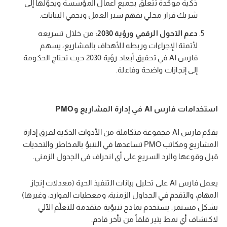
ذكية موحّدة تتعلق بجميع أعمال المؤسسة ويحوّلها إلى
شريك قرار محلي يفهم سير العمل ويحمي البيانات.
دعم التحول الرقمي ورؤية 2030:
من خلال تسريعه
لأتمتة الإجراءات وربطه للأهداف بالمشاريع، يسهم
فارس AI في تحقيق أبعاد رؤية 2030 حيث تحتاج الحكومة
إلى إنجازات واضحة وفاعلة.
استخدامات فارس AI في إدارة المشاريع وPMO
يقدّم فارس AI مجموعة متكاملة من الأدوات الذكية لفرق إدارة
المشاريع ومكاتب PMO تساعدها في التنبؤ بالمخاطر والتحديات
قبل وقوعها والرد السريع على أي انحراف في الجدول الزمني.
يعمل فارس AI على تحليل بيانات التنفيذ الحية (معدلات إنجاز
المهام، والتقدم في الجداول الزمنية، ومعطيات الموارد، وغيرها)
بشكل مستمر. يستخدم نماذج تنبؤية متقدمة للتعلّم الآلي
لاكتشاف أي نمط يثير قلقاً من تأخر قادم.