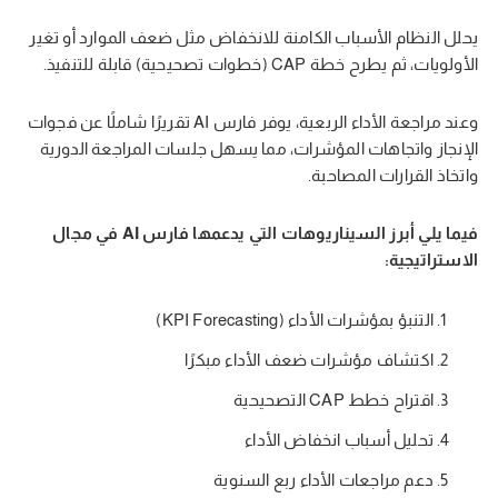
يحلل النظام الأسباب الكامنة للانخفاض مثل ضعف الموارد أو تغير
الأولويات، ثم يطرح خطة CAP (خطوات تصحيحية) قابلة للتنفيذ.
وعند مراجعة الأداء الربعية، يوفر فارس AI تقريرًا شاملًا عن فجوات
الإنجاز واتجاهات المؤشرات، مما يسهل جلسات المراجعة الدورية
واتخاذ القرارات المصاحبة.
فيما يلي أبرز السيناريوهات التي يدعمها فارس AI في مجال
الاستراتيجية:
التنبؤ بمؤشرات الأداء (KPI Forecasting)
اكتشاف مؤشرات ضعف الأداء مبكرًا
اقتراح خطط CAP التصحيحية
تحليل أسباب انخفاض الأداء
دعم مراجعات الأداء ربع السنوية