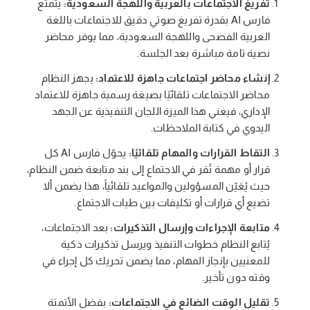
تفريغ الاجتماعات بالعربية واللهجة السعودية:
يتمتع
فارس AI بقدرة تفريغ صوتي دقيق للاجتماعات باللغة
العربية الفصحى واللهجة السعودية، مما يوفر محاضر
نصية تامة مباشرة بعد الجلسة.
إنشاء محاضر اجتماعات جاهزة للاعتماد:
يجهز النظام
محاضر الاجتماعات تلقائيًا بصيغة رسمية جاهزة للاعتماد
الإداري، فيغني هذا الميزة اللجان التنفيذية عن الجهد
اليدوي في كتابة الملاحظات.
التقاط القرارات والمهام تلقائيًا:
يحوّل فارس AI كل
قرار أو مهمة تُقر في الاجتماع إلى بند متابعة ضمن النظام،
حيث يُعَيّن المسؤولين والمواعيد تلقائياً، هذا يضمن ألا
تضيع أي قرارات أو تكليفات بين طيات الاجتماع.
متابعة الإجراءات وإرسال التذكيرات:
بعد الاجتماعات،
يُتابع النظام خطوات التنفيذ ويرسل تذكيرات ذكية
للمعنيين بإنجاز المهام، مما يضمن تحريك كل إجراء في
وقته دون تأخير.
تقليل الوقت الضائع في الاجتماعات:
بفضل الأتمتة