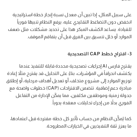
على سبيل المثال، إذا تبين أن معدل نسبة إنجاز خطة استراتيجية
انخفض دون التضاغط التقليدي عليه، يرفع النظام تنبيهًا فورياً
للقيادة. يساعد الكشف المبكر هذا على تحديد مشكلات مثل ضعف
الموارد أو خلل تنسيق بين الفرق قبل أن يتفاقم الموقف.
3- اقتراح خطط CAP التصحيحية
يقترح فارس AI إجراءات تصحيحية محددة قابلة للتنفيذ عندما
يكتشف انحرافاً في المؤشرات، بناءً على التحليل، قد يقترح مثلاً إعادة
توزيع الموارد إلى مشروع متخلف، أو تعديل أهداف مرحلية، أو إطلاق
مبادرة دعم إضافية. تتضمن الاقتراحات (CAP) خطوات واضحة مع
جدولة زمنية وموظفين مكلفين، مما يمكّن الإدارة من التفاعل
الفوري بدلاً من إجراء تحليلات معقدة يدوياً.
كما يُمكِّن النظام من حساب تأثير كل خطة مقترحة قبل اعتمادها،
ما يعزز ثقة التنفيذيين في الخيارات المطروحة.