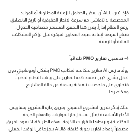
فإذا تبين للـAI أن بعض الجداول الزمنية المطلوبة أو الموارد
المخصصة لا تتماشى مع سرعة الإنجاز الحقيقية أو تاريخ الانطلاق،
يرفع النظام إنذاراً. يعزز هذا التحقق المستمر مصداقية الجدول،
فتتاح الفرصة لإعادة ضبط المعايير المبكرة قبل تراكم المشكلات
المالية أو الزمنية.
4- تحسين تقارير PMO تلقائياً
يولّد فارس AI تقارير متكاملة لمكاتب PMO بشكل أوتوماتيكي دون
تدخل بشري كبير. تعتمد هذه التقارير على بيانات النظام لحظياً،
فتحتوي على ملخصات تنفيذية رسمية عن حالة المشاريع
ومخاطرها.
مثلاً، يُذكّر تقرير المشروع التنفيذي بفريق إدارة المشروع بمقاييس
الأداء الأساسية (مثل نسبة إنجاز الموازنات والمهام الحرجة
المكتملة)، ويربطها بالقرارات اللازمة. بهذه الطريقة، لا يعود الفريق
مضطراً لإعداد تقارير يدوية كثيفة؛ فالـAI ينجزها في الوقت الفعلي،