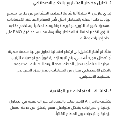
2- تحليل مخاطر المشاريع بالذكاء الاصطناعي
يُجري فارس AI تحليلًا آليًا شاملًا لمخاطر المشاريع عن طريق تجميع
البيانات ذات الصلة بالمخاطر (مثل تأخر المهام السابقة، الاعتمادات
المهدرة، ظروف التوريد، وغيرها) وتقييمها لحظياً. يستخدم ذكاءه
التنبؤي لتقدير احتمالية المخاطر وتأثيرها، مما يساعد فرق PMO على
اتخاذ إجراءات وقائية.
مثلاً، لو أشار التحليل إلى ارتفاع احتمالية تجاوز ميزانية مهمة معينة
أو تعطل مورد أساسي، يتم تنبيه الإدارة فوراً مع توصيات لترتيب
الموارد البديلة أو تعديل الخطة. هذه الرؤية التحليلية المدعومة
بالذكاء الاصطناعي تقلل من المفاجآت وتعزز قدرة الفرق على
التخطيط الاستباقي.
3- اكتشاف الاعتمادات غير الواقعية
يكشف فارس AI الافتراضات والتقديرات غير الواقعية في الجداول
الزمنية والميزانيات بشكل متواصل. فهو يتحقق من صحة المهل
الزمنية والتبعيات بين المهام تلقائياً.