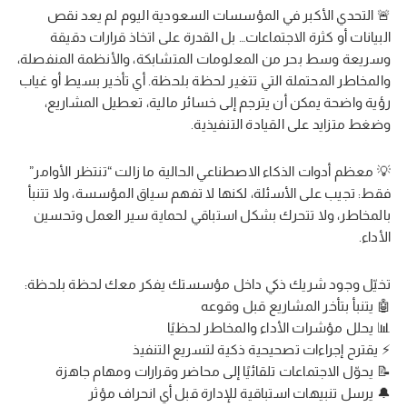
🚨 التحدي الأكبر في المؤسسات السعودية اليوم لم يعد نقص
البيانات أو كثرة الاجتماعات… بل القدرة على اتخاذ قرارات دقيقة
وسريعة وسط بحر من المعلومات المتشابكة، والأنظمة المنفصلة،
والمخاطر المحتملة التي تتغير لحظة بلحظة. أي تأخير بسيط أو غياب
رؤية واضحة يمكن أن يترجم إلى خسائر مالية، تعطيل المشاريع،
وضغط متزايد على القيادة التنفيذية.
💡 معظم أدوات الذكاء الاصطناعي الحالية ما زالت “تنتظر الأوامر”
فقط: تجيب على الأسئلة، لكنها لا تفهم سياق المؤسسة، ولا تتنبأ
بالمخاطر، ولا تتحرك بشكل استباقي لحماية سير العمل وتحسين
الأداء.
تخيّل وجود شريك ذكي داخل مؤسستك يفكر معك لحظة بلحظة:
🤖 يتنبأ بتأخر المشاريع قبل وقوعه
📊 يحلل مؤشرات الأداء والمخاطر لحظيًا
⚡ يقترح إجراءات تصحيحية ذكية لتسريع التنفيذ
📝 يحوّل الاجتماعات تلقائيًا إلى محاضر وقرارات ومهام جاهزة
🔔 يرسل تنبيهات استباقية للإدارة قبل أي انحراف مؤثر