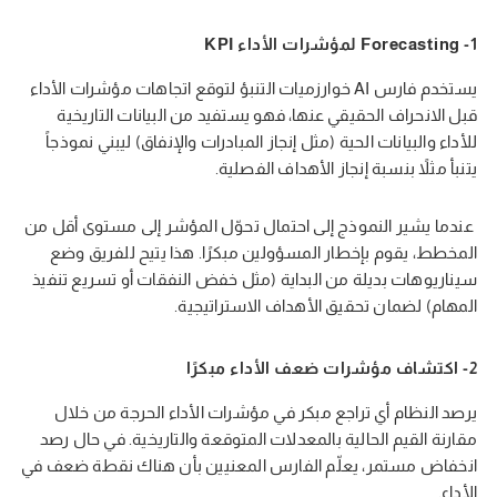
1- Forecasting لمؤشرات الأداء KPI
يستخدم فارس AI خوارزميات التنبؤ لتوقع اتجاهات مؤشرات الأداء
قبل الانحراف الحقيقي عنها، فهو يستفيد من البيانات التاريخية
للأداء والبيانات الحية (مثل إنجاز المبادرات والإنفاق) ليبني نموذجاً
يتنبأ مثلاً بنسبة إنجاز الأهداف الفصلية.
عندما يشير النموذج إلى احتمال تحوّل المؤشر إلى مستوى أقل من
المخطط، يقوم بإخطار المسؤولين مبكرًا. هذا يتيح للفريق وضع
سيناريوهات بديلة من البداية (مثل خفض النفقات أو تسريع تنفيذ
المهام) لضمان تحقيق الأهداف الاستراتيجية.
2- اكتشاف مؤشرات ضعف الأداء مبكرًا
يرصد النظام أي تراجع مبكر في مؤشرات الأداء الحرجة من خلال
مقارنة القيم الحالية بالمعدلات المتوقعة والتاريخية. في حال رصد
انخفاض مستمر، يعلّم الفارس المعنيين بأن هناك نقطة ضعف في
الأداء.