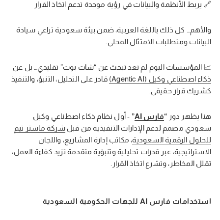
🔗 يربط الأنظمة والبيانات في رؤية موحدة تدعم اتخاذ القرار
والأهم… كل ذلك باللغة العربية، ضمن بيئة سعودية تراعي سيادة
البيانات ومتطلبات الامتثال المحلي.
📈 المؤسسات اليوم لم تعد تبحث عن “شات بوت” تقليدي… بل عن
ذكاء اصطناعي وكيل (Agentic AI)
قادر على التحليل، التنبؤ، والتنفيذ
كشريك قرار حقيقي.
هنا يظهر دور
“
فارس AI
”
- أول نظام ذكاء اصطناعي وكيل
سعودي مصمم لدعم الإدارات التنفيذية من قبل
شركة ماستر تيم
للحلول الرقمية السعودية
، مكاتب إدارة المشاريع، واللجان
الاستراتيجية، عبر قدرات تحليلية وتنبؤية متقدمة تزيد كفاءة العمل،
تقلل المخاطر، وتسّرع اتخاذ القرار.
استخدامات فارس AI للجهات الحكومية السعودية