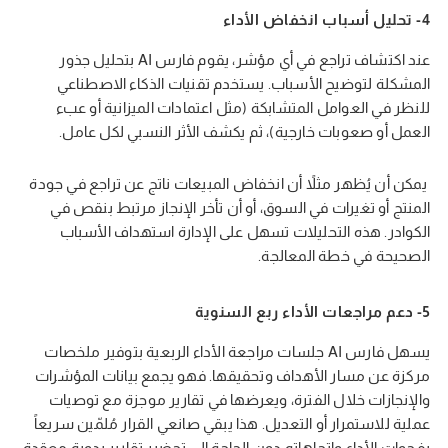
4- تحليل أسباب انخفاض الأداء
عند اكتشاف تراجع في أي مؤشر، يقوم فارس AI بتحليل جذور
المشكلة لتوضيح الأسباب. يستخدم تقنيات الذكاء الاصطناعي
للنظر في العوامل المتشابكة (مثل اعتمادات الميزانية أو عبء
العمل أو صعوبات خارجية)، ثم يكشف الأثر النسبي لكل عامل.
يمكن أن يُظهر مثلاً أن انخفاض المبيعات ناتج عن تراجع في جودة
المنتج أو تغيرات في السوق، أو أن تأخر الإنجاز مرتبط بنقص في
الكوادر. هذه التحليلات تسهل على الإدارة استهداف الأسباب
الصحيحة في خطة المعالجة.
5- دعم مراجعات الأداء ربع السنوية
يسهل فارس AI جلسات مراجعة الأداء الربعية بتوفير ملخصات
مركزة عن مسار الأهداف وتحقيقها. فهو يجمع بيانات المؤشرات
والإنجازات خلال الفترة، ويعرضها في تقارير موجزة مع توصيات
عملية للاستمرار أو التعديل. هذا يبقي صانعي القرار مُلمّين سريعاً
بفجوات الأداء واتجاهاته دون الحاجة إلى تحضير تقارير يدوية معقدة.