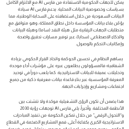
يمكن للجهات الحكومية الاستفادة من فارس AI مع الالتزام الكامل
بسياسات وخصوصية البيانات المحلية. يدعم فارس AI سيادة
البيانات السعودية من خلال استضافته على السحابة الوطنية، مما
يؤمّن بقاء بيانات المؤسسة داخل نطاق المملكة، وهو متوافق مع
متطلبات الجهات الرقابية مثل هيئة النقد (ساما) وهيئة البيانات
والذكاء الاصطناعي (سدايا)، عبر توفير مسارات تدقيق واضحة
وإمكانيات التحكم بالوصول.
يساهم النظام في تحسين الحوكمة واتخاذ القرار الحكومي بزيادة
الشفافية؛ فالمسؤولون يطلعون عبره على مؤشرات أداء موحدة
وتحليلات عميقة للبيانات الاستراتيجية. كما يلعب دوراً في توحيد
المعرفة المؤسسية عبر بناء قاعدة بيانات معرفية ذكية من جميع
اجتماعات ومشاريع وإجراءات الجهة.
هذا يضمن أن تكون الرؤى التشغيلية موحّدة ولا تتشتت بين
الأنظمة المختلفة. وأخيراً، يلبي فارس AI توجهات رؤية 2030
و“التحول الرقمي” من خلال تمكين الحكومة من تنفيذ المبادرات
الاستراتيجية الكبرى بكفاءة أعلى، فمع المشاريع الضخمة في القطاع
الحكومي يصبح وجود مساعد تنبؤي مصحوب بتحليل فوري ضرورة