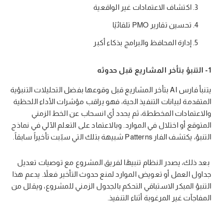
اكتشاف الاعتمادات غير الواقعية
تحسين تقارير PMO تلقائيًا
إدارة المحافظ والبرامج بذكاء أكبر
1- التنبؤ بتأخر المشاريع قبل حدوثه
يتنبأ فارس AI بتأخر المشاريع قبل وقوعها بفضل التحليلات التنبؤية
المتقدمة لبيانات التنفيذ الحية، فهو يراقب مؤشرات الأداء اللحظية
والاعتمادات المخططة، ثم يحدد أي انسحاب عن الخط الزمني
المتوقع أو اختلال في الموارد. وبالاعتماد على التعلم الآلي في نماذج
التنبؤ، يكتشف الفار Patterns شبيهة بتلك التي سبّبت تأخيراً سابقاً.
بعد ذلك، يصدر النظام تنبيهًا لفريق المشروع مع توصيات تعديل
جداول العمل أو تعويض الموارد لمنع حدوث التأخير فعلاً. يدعم هذا
التنبؤ المبكر الاستباقي التحكم بالجدول الزمني للمشروع، ويقلل من
المفاجآت غير المرغوبة أثناء التنفيذ.