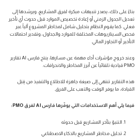
بناءً على ذلك، يصدر تنبيهات مبكرة لفرق المشاريع، ويرشدها إلى
تعديل الجدول الزمني أو إعادة تخصيص الموارد قبل حدوث أي تأخير
فعلي. كما يقوم النظام بتحليل شامل لمخاطر المشروع آلياً عبر
فحص السيناريوهات المختلفة للموارد والجداول، وتقدير احتمالات
التأخير أو التجاوز المالي.
وعند خروج مؤشرات أداء مهمة عن مسارها، ينتج فارس AI تقارير
PMO قيادية تلقائياً عن أبرز المخاطر والانحرافات.
هذه التقارير تنتهي إلى صيغة جاهزة للاطلاع والتنفيذ من قِبَل
القيادة، ما يوفر الوقت والتعب على الفرق.
فيما يلي أهم الاستخدامات التي يوفّرها فارس AI لفرق PMO:
التنبؤ بتأخر المشاريع قبل حدوثه
تحليل مخاطر المشاريع بالذكاء الاصطناعي