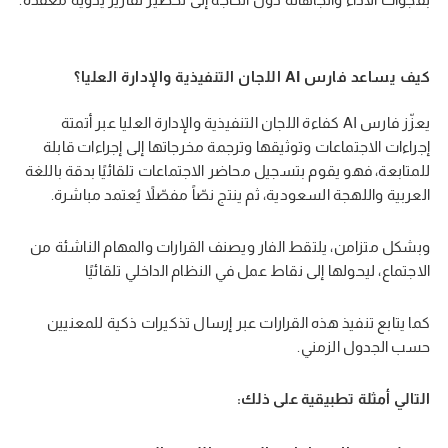
كيف يساعد فارس AI اللجان التنفيذية والإدارة العليا؟
يعزّز فارس AI كفاءة اللجان التنفيذية والإدارة العليا عبر أتمتة
إجراءات الاجتماعات وتوثيقها وترجمة مخرجاتها إلى إجراءات قابلة
للمتابعة، فهو يقوم بتسجيل محاضر الاجتماعات تلقائيًا بدقة باللغة
العربية واللهجة السعودية، ثم ينتج نصّاً مفصّلاً يُعتمد مباشرة.
وبشكل متزامن، يلتقط الفار ويصنف القرارات والمهام الناشئة من
الاجتماع، ليحولها إلى نقاط عمل في النظام الداخلي تلقائيًا
كما يتابع تنفيذ هذه القرارات عبر إرسال تذكيرات ذكية للمعنيين
حسب الجدول الزمني.
التالي أمثلة تطبيقية على ذلك: